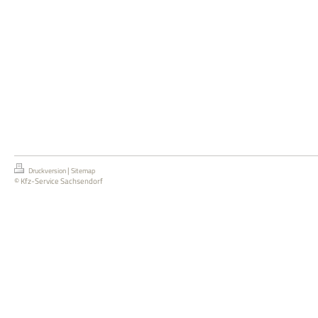
|
Druckversion
Sitemap
© Kfz-Service Sachsendorf