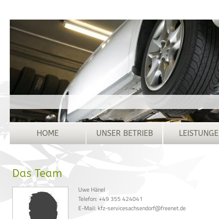
HOME
UNSER BETRIEB
LEISTUNG
Das Team
Uwe Hänel
Telefon: +49 355 424041
E-Mail: kfz-servicesachsendorf@freenet.de