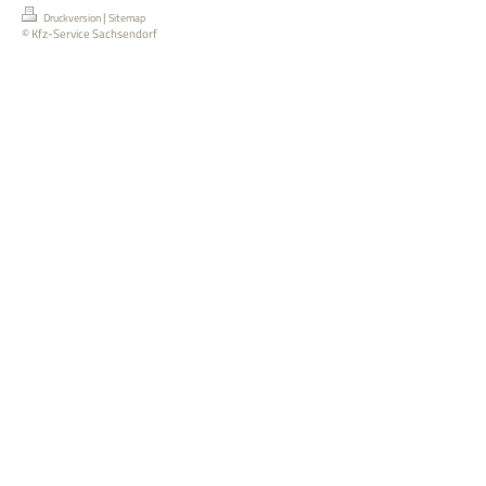
|
Druckversion
Sitemap
© Kfz-Service Sachsendorf